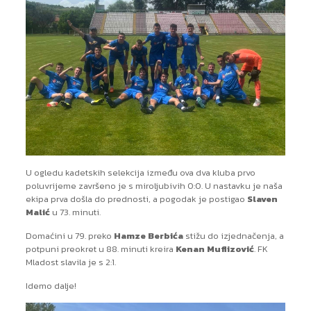
U ogledu kadetskih selekcija između ova dva kluba prvo
poluvrijeme završeno je s miroljubivih 0:0. U nastavku je naša
ekipa prva došla do prednosti, a pogodak je postigao
Slaven
Malić
u 73. minuti.
Domaćini u 79. preko
Hamze Berbića
stižu do izjednačenja, a
potpuni preokret u 88. minuti kreira
Kenan Muflizović
. FK
Mladost slavila je s 2:1.
Idemo dalje!