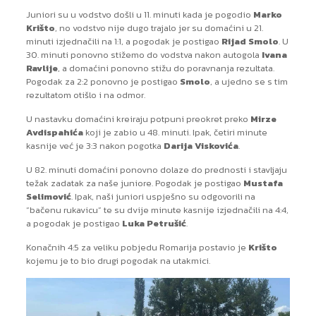
Juniori su u vodstvo došli u 11. minuti kada je pogodio
Marko
Krišto
, no vodstvo nije dugo trajalo jer su domaćini u 21.
minuti izjednačili na 1:1, a pogodak je postigao
Rijad Smolo
. U
30. minuti ponovno stižemo do vodstva nakon autogola
Ivana
Ravlije
, a domaćini ponovno stižu do poravnanja rezultata.
Pogodak za 2:2 ponovno je postigao
Smolo
, a ujedno se s tim
rezultatom otišlo i na odmor.
U nastavku domaćini kreiraju potpuni preokret preko
Mirze
Avdispahića
koji je zabio u 48. minuti. Ipak, četiri minute
kasnije već je 3:3 nakon pogotka
Darija Viskovića
.
U 82. minuti domaćini ponovno dolaze do prednosti i stavljaju
težak zadatak za naše juniore. Pogodak je postigao
Mustafa
Selimović
. Ipak, naši juniori uspješno su odgovorili na
“bačenu rukavicu” te su dvije minute kasnije izjednačili na 4:4,
a pogodak je postigao
Luka Petrušić
.
Konačnih 4:5 za veliku pobjedu Romarija postavio je
Krišto
kojemu je to bio drugi pogodak na utakmici.