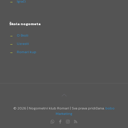
→
Igrači
Škola nogometa
→
O školi
→
Uzrasti
→
Romari kup
©
2026 | Nogometni klub Romari | Sva prava pridržana.
bobo
Marketing