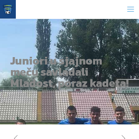
Juniori u sjajnom
meču savladali
Mladost, poraz kadeta!