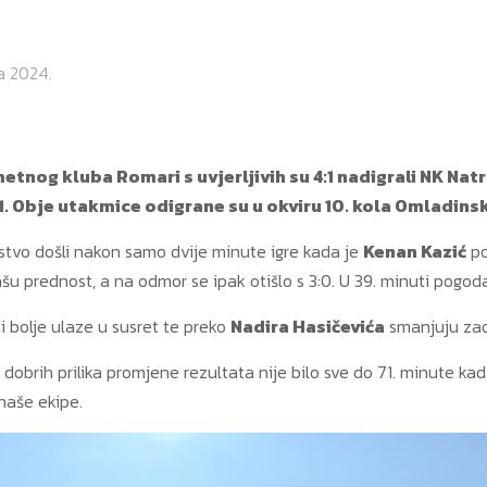
a 2024.
etnog kluba Romari s uvjerljivih su 4:1 nadigrali NK Nat
. Obje utakmice odigrane su u okviru 10. kola Omladinske
dstvo došli nakon samo dvije minute igre kada je
Kenan Kazić
po
šu prednost, a na odmor se ipak otišlo s 3:0. U 39. minuti pogod
i bolje ulaze u susret te preko
Nadira Hasičevića
smanjuju zao
dobrih prilika promjene rezultata nije bilo sve do 71. minute ka
naše ekipe.