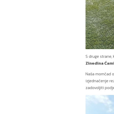
S druge strane, 
Zinedina Ćam
Naša momčad obr
izjednačenje rez
zadovoljiti pod