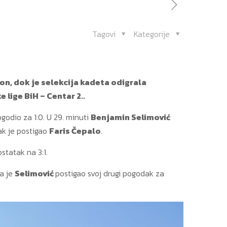
Tagovi
Kategorije
ron, dok je selekcija kadeta odigrala
 lige BiH – Centar 2..
godio za 1:0. U 29. minuti
Benjamin Selimović
ak je postigao
Faris Čepalo
.
statak na 3:1.
da je
Selimović
postigao svoj drugi pogodak za