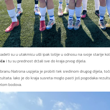
kadeti su u utakmicu ušli ipak lošije u odnosu na svoje starije kol
ića
i tu su prednost držali sve do kraja prvog dijela.
anu Natrona uspjela je probiti tek sredinom drugog dijela, točn
ultata. Iako je do kraja susreta moglo pasti još pogodaka rezult
jelom bodova.