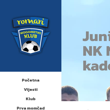
Juni
NK 
kad
Početna
Vijesti
Klub
Prva momčad