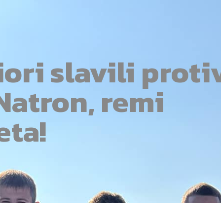
ori slavili proti
Natron, remi
eta!