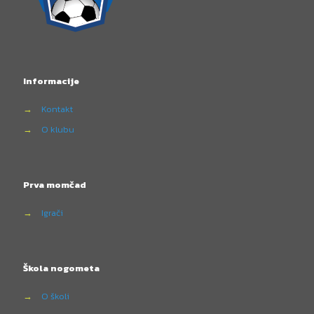
Informacije
→
Kontakt
→
O klubu
Prva momčad
→
Igrači
Škola nogometa
→
O školi