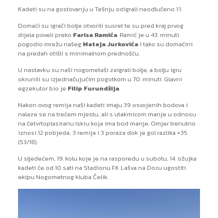
Kadeti su na gostovanju u Tešnju odigrali neodlučeno 1:1.
Domaći su igrači bolje otvorili susret te su pred kraj prvog
dijela poveli preko
Farisa Ramića
. Ramić je u 43. minuti
pogodio mrežu našeg
Mateja Jurkovića
i tako su domaćini
na predah otišli s minimalnom prednošću.
U nastavku su naši nogometaši zaigrali bolje, a bolju igru
okrunili su izjednačujućim pogotkom u 70. minuti. Glavni
egzekutor bio je
Filip Furundžija
.
Nakon ovog remija naši kadeti imaju 39 osvojenih bodova i
nalaze se na trećem mjestu, ali s utakmicom manje u odnosu
na četvrtoplasiranu Iskru koja ima bod manje. Omjer trenutno
iznosi 12 pobjeda, 3 remija i 3 poraza dok je gol razlika +35
(53/18).
U sljedećem, 19. kolu koje je na rasporedu u subotu, 14. ožujka
kadeti će od 10 sati na Stadionu FK Lašva na Docu ugostiti
ekipu Nogometnog kluba Čelik.