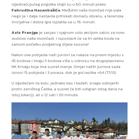
izjednačujućeg pogotka stigli su u 60. minuti preko
Fahrudina Hasanbašića
. Međutim naša momčad nije pala
nego je i dalje nastavila pritiskati domaću obranu, a terenska
inicijativa i dobra igra isplatila se u 76. minuti.
Aziz Pranjga
je zasjao i sjajnom solo akcijom zabio za novo
vodstvo naše momčadi, i ispostavit će se tri velika boda na
samom početku proljetnog dijela sezone!
Nakon ove pobjede naši juniori se nalaze na prvom mjestu s
45 bodova i imaju 5 bodova više u odnosu na drugoplasiranu
NK Krivaju koja ima susret manje. Omjer naših juniora sada
iznosi 15 pobjeda i 3 poraza, dok je gol razlika +64 (77/13).
U sljedećem će kolu, jednako kao i kadeti, snage odmjeriti
protiv zeničkog Čelika, a susret će biti odigran istog dana na
istoj lokaciji, ali u 12 sati i 30 minuta.