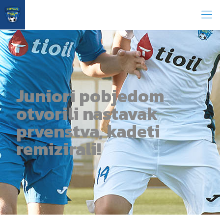
Juniori pobjedom
otvorili nastavak
prvenstva, kadeti
remizirali!