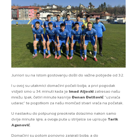
Juniori su na istom gostovanju došli do važne pobjede od 3:2.
I u ovoj su utakmici domaćini počeli bolje, a prvi pogodak
vidjeli smo u 34. minuti kada je
Imad Aljoski
zatresao našu
mrežu. Ipak, četiri minute kasnije
Đenan Đelilović
“uzvraća
udarac” te pogotkom za našu momčad stvari vraća na početak.
U nastavku do potpunog preokreta dolazimo nakon samo
dvije minute igre, a ovoga puta u strijelce se upisuje
Tarik
Aganović
.
Domaćini su potom ponovno zaigrali bolje, a do