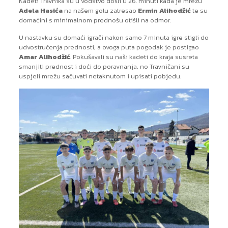
Kadeti Travnika su u vodstvo došli u 26. minuti kada je mrežu
Adela Hasića
na našem golu zatresao
Ermin Alihodžić
te su
domaćini s minimalnom prednošu otišli na odmor.
U nastavku su domaći igrači nakon samo 7 minuta igre stigli do
udvostručenja prednosti, a ovoga puta pogodak je postigao
Amar Alihodžić
. Pokušavali su naši kadeti do kraja susreta
smanjiti prednost i doći do poravnanja, no Travničani su
uspjeli mrežu sačuvati netaknutom i upisati pobjedu.