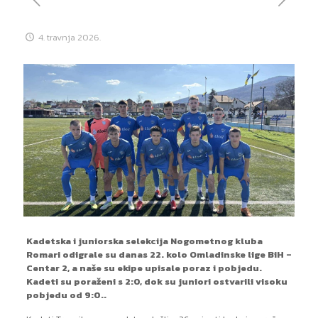
4. travnja 2026.
Kadetska i juniorska selekcija Nogometnog kluba
Romari odigrale su danas 22. kolo Omladinske lige BiH –
Centar 2, a naše su ekipe upisale poraz i pobjedu.
Kadeti su poraženi s 2:0, dok su juniori ostvarili visoku
pobjedu od 9:0..