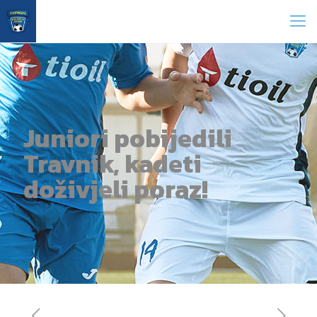
Juniori pobijedili
Travnik, kadeti
doživjeli poraz!