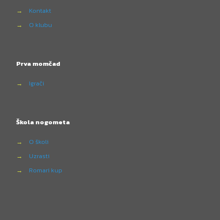
→
Kontakt
→
O klubu
Prva momčad
→
Igrači
Škola nogometa
→
O školi
→
Uzrasti
→
Romari kup