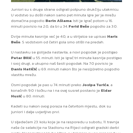
Juniori su s druge strane odigrali potpuno drukčiju utakmicu.
U vodstvo su došli nakon samo pet minuta igre jer je mrežu
domaćina pogodio
Berin Ašlama
. Isti je igrač potom u 16.
minuti povisio na 2:0, da bi u 34.
Ferid Bešo
pogodio za 3:0.
Dvije minute kasnije već je 4:0, a u strijelce se upisao
Haris
Bešo
. S vodstvom od četiri gola smo otišli na predah.
U nastavku se golijada nastavila, a novi pogodak je postigao
Petar Bilić
u 55. minuti. Isti je igrač tri minute kasnije postigao
i svoj drugi, a ukupno naš šesti pogodak. Na 7:0 povisio je
Danis Hatičić
u 69. minuti nakon što je nes(p)retno pogodio
vlastitu mrežu.
Osmi pogodak je pao u 74. minuti preko
Josipa Turića
, a
konačnih 9:0 i točku na i na ovaj susret postavio je
Eldar
Husić
u 80. minuti.
Kadeti su nakon ovog poraza na četvrtom mjestu, dok su
juniori i dalje uvjerljivo prvi.
U sljedećem 23. kolu koje je na rasporedu u subotu, 11. travnja
naše će selekcije na Stadionu na Rijeci odigrati gradski derbi