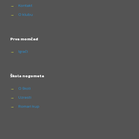
→
Kontakt
→
O klubu
Prva momčad
→
Igrači
Škola nogometa
→
O školi
→
Uzrasti
→
Romari kup