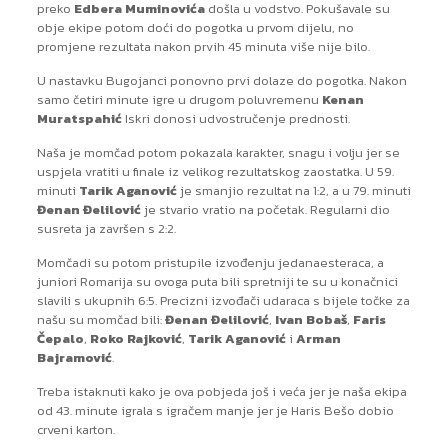
preko
Edbera Muminovića
došla u vodstvo. Pokušavale su
obje ekipe potom doći do pogotka u prvom dijelu, no
promjene rezultata nakon prvih 45 minuta više nije bilo.
U nastavku Bugojanci ponovno prvi dolaze do pogotka. Nakon
samo četiri minute igre u drugom poluvremenu
Kenan
Muratspahić
Iskri donosi udvostručenje prednosti.
Naša je momčad potom pokazala karakter, snagu i volju jer se
uspjela vratiti u finale iz velikog rezultatskog zaostatka. U 59.
minuti
Tarik Aganović
je smanjio rezultat na 1:2, a u 79. minuti
Đenan Đelilović
je stvario vratio na početak. Regularni dio
susreta ja završen s 2:2.
Momčadi su potom pristupile izvođenju jedanaesteraca, a
juniori Romarija su ovoga puta bili spretniji te su u konačnici
slavili s ukupnih 6:5. Precizni izvođači udaraca s bijele točke za
našu su momčad bili:
Đenan Đelilović
,
Ivan Bobaš
,
Faris
Čepalo
,
Roko Rajković
,
Tarik Aganović
i
Arman
Bajramović
.
Treba istaknuti kako je ova pobjeda još i veća jer je naša ekipa
od 43. minute igrala s igračem manje jer je Haris Bešo dobio
crveni karton.