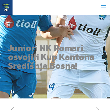
Juniori NK Romari
osvojili Kup Kantona
Središnja Bosna!