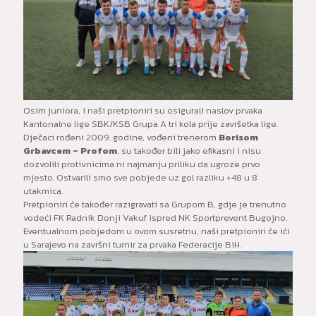
Osim juniora, i naši pretpioniri su osigurali naslov prvaka
Kantonalne lige SBK/KSB Grupa A tri kola prije završetka lige.
Dječaci rođeni 2009. godine, vođeni trenerom
Borisom
Grbavcem – Profom
, su također bili jako efikasni i nisu
dozvolili protivnicima ni najmanju priliku da ugroze prvo
mjesto. Ostvarili smo sve pobjede uz gol razliku +48 u 8
utakmica.
Pretpioniri će također razigravati sa Grupom B, gdje je trenutno
vodeći FK Radnik Donji Vakuf ispred NK Sportprevent Bugojno.
Eventualnom pobjedom u ovom susretnu, naši pretpioniri će ići
u Sarajevo na završni turnir za prvaka Federacije BiH.