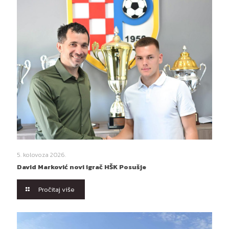
5. kolovoza 2026.
David Marković novi igrač HŠK Posušje
Pročitaj više