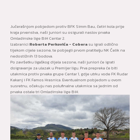
Jučerašnjom pobjedom protiv BFK Simm Bau, četiri kola prije
kraja prvenstva, naši juniori su osigurali naslov prvaka
Omladinske lige BiH Centar 2.
Izabranici
Roberta Perkovića - Cobera
su igrali odlično
tijekom cijele sezone, te pobjegli prvom pratitelju NK Čelik na
nedostižnih 13 bodova.
Po završetku ligaškog dijela sezone, naši juniori će igrati
doigravanje za ulazak u Premijer ligu. Prva prepreka će biti
utakmica protiv prvaka grupe Centar 1, gdje utrku vode FK Rudar
Kakanj i FK Famos Hrasnica. Eventualnom pobjedom u ovom
susretnu, očekuju nas polufinalne utakmice sa jednim od
prvaka ostale tri Omladinske lige BiH.