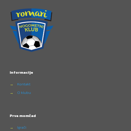
Informacije
→
Kontakt
→
O klubu
Prva momčad
→
Igrači