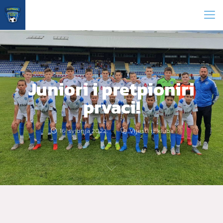
Juniori i pretpioniri
prvaci!
16. svibnja 2022.
Vijesti iz kluba