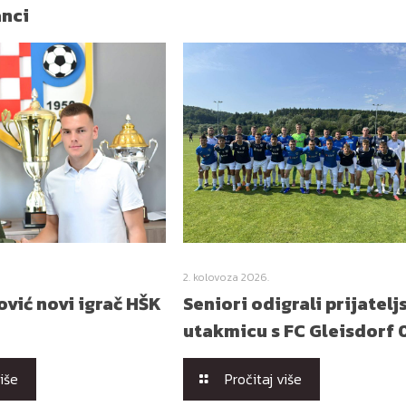
anci
2. kolovoza 2026.
vić novi igrač HŠK
Seniori odigrali prijatelj
utakmicu s FC Gleisdorf 
više
Pročitaj više