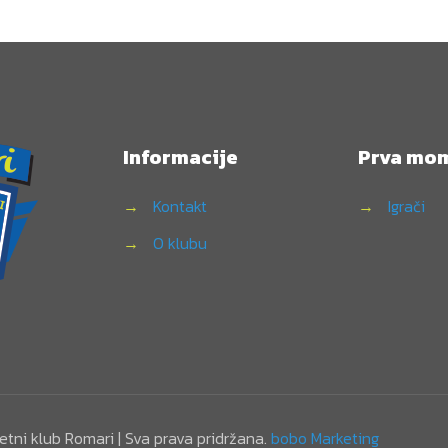
Informacije
Prva mo
→
Kontakt
→
Igrači
→
O klubu
tni klub Romari | Sva prava pridržana.
bobo Marketing