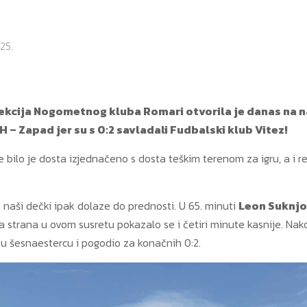
25.
ekcija Nogometnog kluba Romari otvorila je danas na na
H – Zapad jer su s 0:2 savladali Fudbalski klub Vitez!
e bilo je dosta izjednačeno s dosta teškim terenom za igru, a i r
 naši dečki ipak dolaze do prednosti. U 65. minuti
Leon Suknj
ča strana u ovom susretu pokazalo se i četiri minute kasnije. Na
 u šesnaestercu i pogodio za konačnih 0:2.