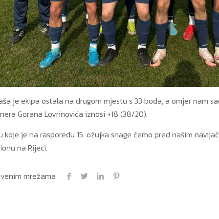
ša je ekipa ostala na drugom mjestu s 33 boda, a omjer nam sada 
era Gorana Lovrinovića iznosi +18 (38/20).
u koje je na rasporedu 15. ožujka snage ćemo pred našim navijači
onu na Rijeci.
uštvenim mrežama