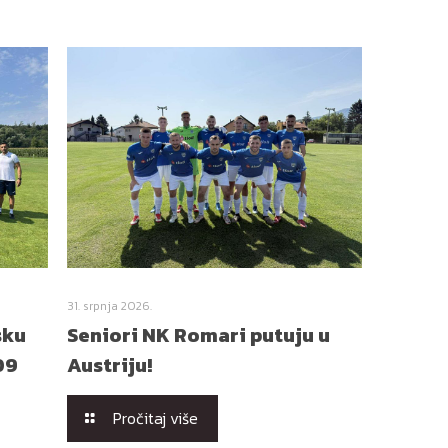
31. srpnja 2026.
sku
Seniori NK Romari putuju u
09
Austriju!
Pročitaj više