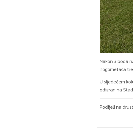
Nakon 3 boda na
nogometaša tren
U sljedećem kol
odigran na Stadi
Podijeli na dr