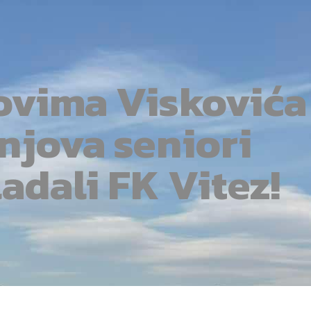
ovima Viskovića 
njova seniori
adali FK Vitez!