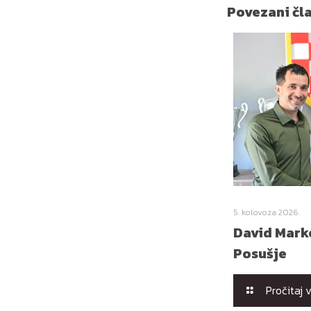
Povezani čl
5. kolovoza 2026.
David Marko
Posušje
Pročitaj 