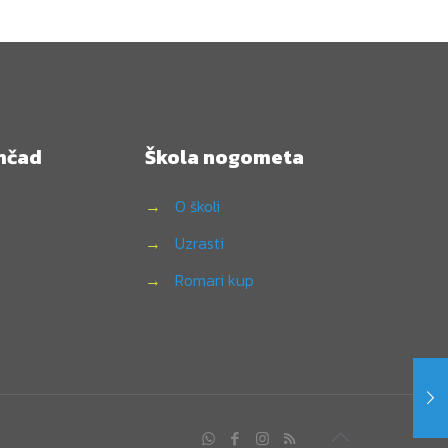
mčad
Škola nogometa
→
O školi
→
Uzrasti
→
Romari kup