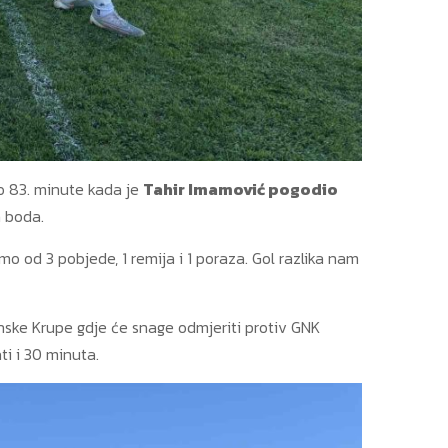
do 83. minute kada je
Tahir Imamović pogodio
a boda.
 od 3 pobjede, 1 remija i 1 poraza. Gol razlika nam
anske Krupe gdje će snage odmjeriti protiv GNK
ti i 30 minuta.