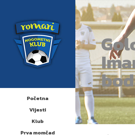
Gol
Ima
bod
Početna
Vijesti
Klub
Prva momčad