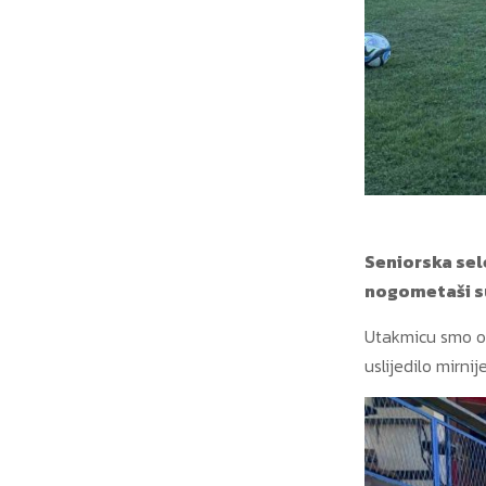
Seniorska sel
nogometaši su 
Utakmicu smo otv
uslijedilo mirni