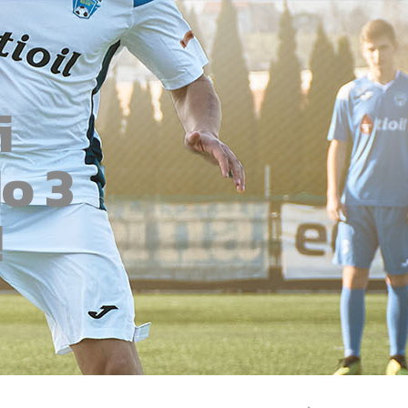
i
o 3
!