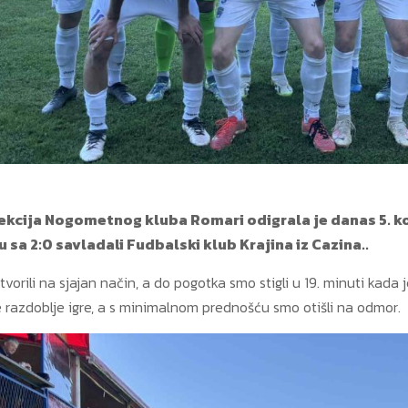
ekcija Nogometnog kluba Romari odigrala je danas 5. kol
sa 2:0 savladali Fudbalski klub Krajina iz Cazina..
orili na sjajan način, a do pogotka smo stigli u 19. minuti kada
je razdoblje igre, a s minimalnom prednošću smo otišli na odmor.