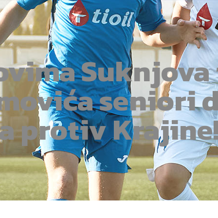
ovima Suknjova 
movića seniori d
a protiv Krajine