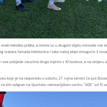
imali nekoliko prilika, a mreže su u drugom dijelu mirovale sve 
g vratara Senada Hebilovića i tako našoj ekipi omogućio 3 nov
 ove pobjede zauzima drugo mjesto s 10 bodova, a na omjeru smo
 kolu koje je na rasporedu u subotu, 27. rujna seniori će put Bos
 će biti odigran na Sportsko-rekreacijskom centru “ADE” od 15 sa