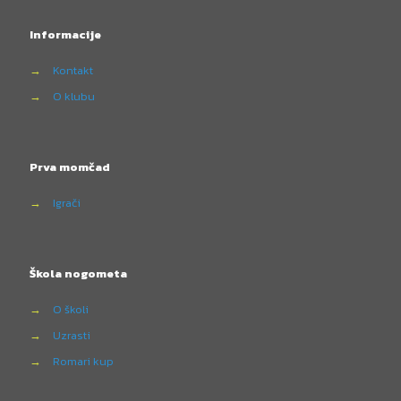
Informacije
→
Kontakt
→
O klubu
Prva momčad
→
Igrači
Škola nogometa
→
O školi
→
Uzrasti
→
Romari kup