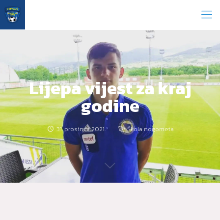
Lijepa vijest za kraj
godine
31. prosinca 2021.
Škola nogometa