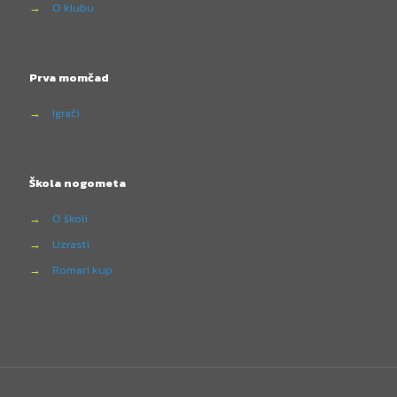
→
O klubu
Prva momčad
→
Igrači
Škola nogometa
→
O školi
→
Uzrasti
→
Romari kup