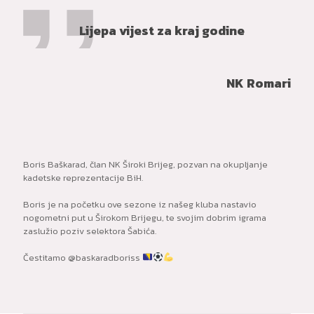
Lijepa vijest za kraj godine
NK Romari
Boris Baškarad, član NK Široki Brijeg, pozvan na okupljanje
kadetske reprezentacije BiH.
Boris je na početku ove sezone iz našeg kluba nastavio
nogometni put u Širokom Brijegu, te svojim dobrim igrama
zaslužio poziv selektora Šabića.
Čestitamo @baskaradboriss