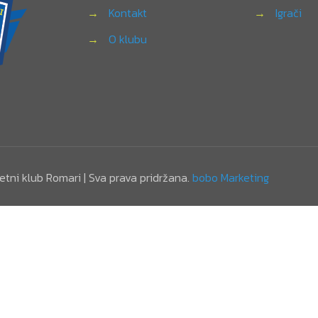
→
Kontakt
→
Igrači
→
O klubu
tni klub Romari | Sva prava pridržana.
bobo Marketing