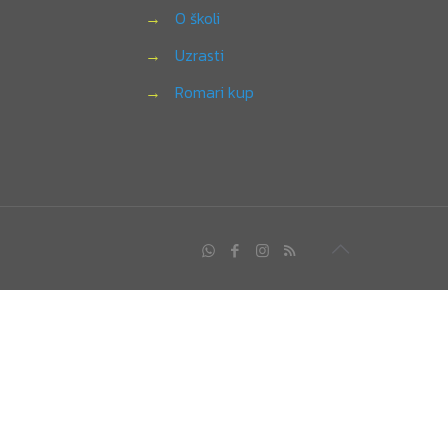
→
O školi
→
Uzrasti
→
Romari kup